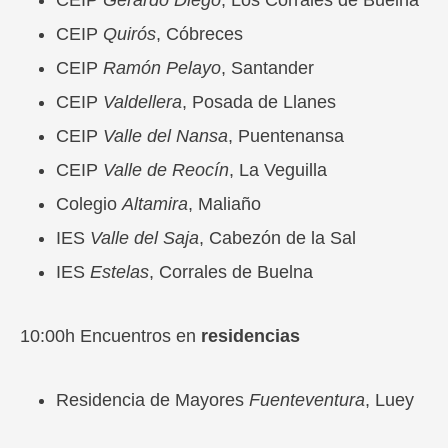
CEIP
Gerardo Diego
, Los Corrales de Buelna
CEIP
Quirós
, Cóbreces
CEIP
Ramón Pelayo
, Santander
CEIP
Valdellera
, Posada de Llanes
CEIP
Valle del Nansa
, Puentenansa
CEIP
Valle de Reocín
, La Veguilla
Colegio
Altamira
, Maliaño
IES
Valle del Saja
, Cabezón de la Sal
IES
Estelas
, Corrales de Buelna
10:00h Encuentros en
residencias
Residencia de Mayores
Fuenteventura
, Luey