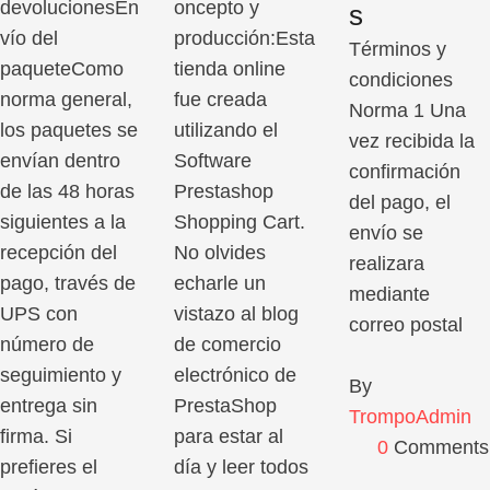
devolucionesEn
oncepto y
s
vío del
producción:Esta
Términos y
paqueteComo
tienda online
condiciones
norma general,
fue creada
Norma 1 Una
los paquetes se
utilizando el
vez recibida la
envían dentro
Software
confirmación
de las 48 horas
Prestashop
del pago, el
siguientes a la
Shopping Cart.
envío se
recepción del
No olvides
realizara
pago, través de
echarle un
mediante
UPS con
vistazo al blog
correo postal
número de
de comercio
seguimiento y
electrónico de
By 
entrega sin
PrestaShop
TrompoAdmin
firma. Si
para estar al
0
 Comments
prefieres el
día y leer todos