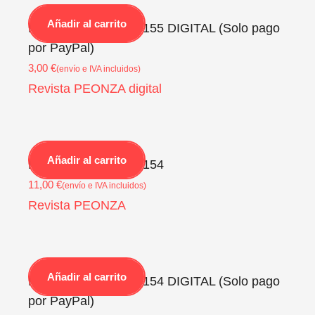
Añadir al carrito
Revista PEONZA Nº155 DIGITAL (Solo pago
por PayPal)
3,00
€
(envío e IVA incluidos)
Revista PEONZA digital
Añadir al carrito
Revista PEONZA Nº154
11,00
€
(envío e IVA incluidos)
Revista PEONZA
Añadir al carrito
Revista PEONZA Nº154 DIGITAL (Solo pago
por PayPal)