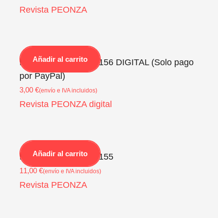
Revista PEONZA
Añadir al carrito
Revista PEONZA Nº156 DIGITAL (Solo pago
por PayPal)
3,00
€
(envío e IVA incluidos)
Revista PEONZA digital
Añadir al carrito
Revista PEONZA Nº155
11,00
€
(envío e IVA incluidos)
Revista PEONZA