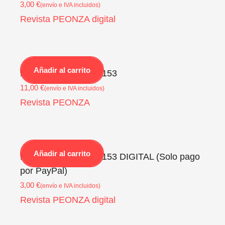
3,00
€
(envío e IVA incluidos)
Revista PEONZA digital
Añadir al carrito
Revista PEONZA Nº153
11,00
€
(envío e IVA incluidos)
Revista PEONZA
Añadir al carrito
Revista PEONZA Nº153 DIGITAL (Solo pago
por PayPal)
3,00
€
(envío e IVA incluidos)
Revista PEONZA digital