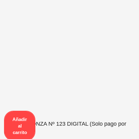
Añadir
Revista PEONZA Nº 123 DIGITAL (Solo pago por
al
PayPal)
carrito