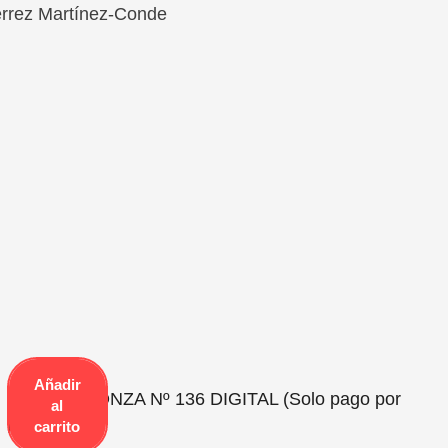
érrez Martínez-Conde
Añadir
Revista PEONZA Nº 136 DIGITAL (Solo pago por
al
PayPal)
carrito