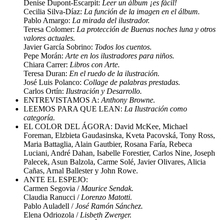
Denise Dupont-Escarpit:
Leer un álbum ¡es fácil!
Cecilia Silva-Díaz:
La función de la imagen en el álbum.
Pablo Amargo:
La mirada del ilustrador.
Teresa Colomer:
La protección de Buenas noches luna y otros
valores actuales.
Javier García Sobrino:
Todos los cuentos.
Pepe Morán:
Arte en los ilustradores para niños.
Chiara Carrer:
Libros con Arte.
Teresa Duran:
En el ruedo de la ilustración.
José Luis Polanco:
Collage de palabras prestadas.
Carlos Ortín:
Ilustración y Desarrollo.
ENTREVISTAMOS A:
Anthony Browne.
LEEMOS PARA QUE LEAN:
La Ilustración como
categoría.
EL COLOR DEL ÁGORA: David McKee, Michael
Foreman, Elzbieta Gaudasinska, Kveta Pacovská, Tony Ross,
Maria Battaglia, Alain Gautbier, Rosana Faría, Rebeca
Luciani, André Dahan, Isabelle Forestier, Carlos Nine, Joseph
Palecek, Asun Balzola, Carme Solé, Javier Olivares, Alicia
Cañas, Arnal Ballester y John Rowe.
ANTE EL ESPEJO:
Carmen Segovia /
Maurice Sendak.
Claudia Ranucci /
Lorenzo Matotti.
Pablo Auladell /
José Ramón Sánchez.
Elena Odriozola /
Lisbeth Zwerger.