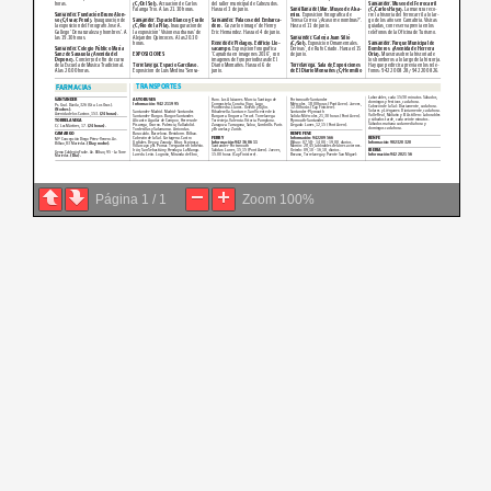
Página
1
/
1
Zoom
100%