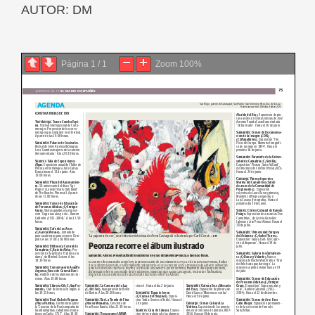
AUTOR: DM
Página
1
/
1
Zoom
100%