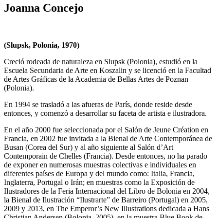
Joanna Concejo
(Slupsk, Polonia, 1970)
Creció rodeada de naturaleza en Slupsk (Polonia), estudió en la
Escuela Secundaria de Arte en Koszalin y se licenció en la Facultad
de Artes Gráficas de la Academia de Bellas Artes de Poznan
(Polonia).
En 1994 se trasladó a las afueras de París, donde reside desde
entonces, y comenzó a desarrollar su faceta de artista e ilustradora.
En el año 2000 fue seleccionada por el Salón de Jeune Création en
Francia, en 2002 fue invitada a la Bienal de Arte Contemporánea de
Busan (Corea del Sur) y al año siguiente al Salón d’Art
Contemporain de Chelles (Francia). Desde entonces, no ha parado
de exponer en numerosas muestras colectivas e individuales en
diferentes países de Europa y del mundo como: Italia, Francia,
Inglaterra, Portugal o Irán; en muestras como la Exposición de
Ilustradores de la Feria Internacional del Libro de Bolonia en 2004,
la Bienal de Ilustración “Ilustrarte” de Barreiro (Portugal) en 2005,
2009 y 2013, en The Emperor’s New Illustrations dedicada a Hans
Christian Andersen (Bolonia, 2005), en la muestra Blue Book de