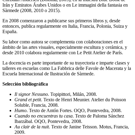
Irán y Emiratos Árabes Unidos o en Le immagini della fantasia en
Sàrmede (2008, 2010 o 2015).
En 2008 comenzaron a publicarse sus primeros libros y, desde
entonces, publica regularmente en Italia, Francia, Polonia, Suiza y
España.
Su labor como autora se complementa con colaboraciones en el
ámbito de las artes visuales, especialmente escultura y cerámica, y
desde 2010 colabora regularmente con Le Petit Atelier de París.
La docencia es parte importante de su trayectoria e imparte clases y
talleres en escuelas como La Fabbrica delle Favole de Macerata y la
Escuela Internacional de Ilustración de Sàrmede.
Selección bibliográfica
Il signor Nessuno
. Topipittori, Milán, 2008.
Grand et petit
. Texto de Henri Meunier. Atelier du Poisson
Soluble, Francia, 2008.
Humo
. Texto de Antón Fortes. OQO, Pontevedra, 2008.
Cuando no encuentras tu casa
. Texto de Paloma Sánchez
Ibarzábal. OQO, Pontevedra, 2008.
Au clair de la nuit
. Texto de Janine Teisson. Motus, Francia,
2009.