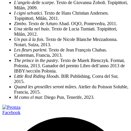
L’angelo delle scarpe
. Texto de Giovanna Zoboli. Topipittori,
Milán, 2009.
I cigni selvatici.
Texto de Hans Christian Andersen.
Topipittori, Milán, 2011.
Zimbo
. Texto de Arturo Abad. OQO, Pontevedra, 2011.
Una stella nel buio
. Texto de Lucia Tumiati. Topipittori,
Milán, 2012.
Un pas à la fois
. Texto de Nicole Blanche Mezzadonna.
Notari, Suiza, 2013.
Les fleurs parlent
. Texto de Jean François Chabas.
Casterman, Francia, 2013.
The prince in the pastry
. Texto de Marek Bienczyk. Format,
Polonia, 2013. Ganador del premio Libro dell’anno 2013 de
IBBY/sección Polonia.
Little Red Riding Hoods
. BIR Publishing, Corea del Sur,
2015.
Quand les groseilles seront mûres
. Atelier du Poisson Soluble,
Francia, 2015.
M como el mar.
Diego Pun, Tenerife, 2023.
Facebook