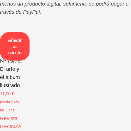
menos un producto digital, solamente se podrá pagar a
través de PayPal.
Añadir
Revista
al
PEONZA
carrito
Nº 75/76.
El arte y
el álbum
ilustrado
11,00
€
(envío e IVA
incluidos)
Revista 
PEONZA